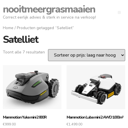
nooitmeergrasmaaien
Correct eerlijk advies & sterk in service na verkoop!
Home
/ Producten getagged “Satelliet”
Satelliet
Toont alle 7 resultaten
Mammotion Yuka mini 2 800R
Mammotion Luba mini 2 AWD 1000m²
€
999.00
€
1,499.00