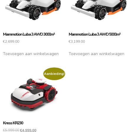
Mammotion Luba 3 AWD 3000m²
Mammotion Luba 3 AWD 5000m²
€
2,699.00
€
3,199.00
Toevoegen aan winkelwagen
Toevoegen aan winkelwagen
Aanbieding!
Kress KR230
€
5,999.00
€
4,999.00