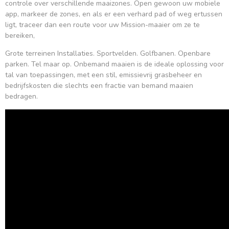
controle over verschillende maaizones. Open gewoon uw mobiele
app, markeer de zones, en als er een verhard pad of weg ertussen
ligt, traceer dan een route voor uw Mission-maaier om ze te
bereiken,
Grote terreinen Installaties. Sportvelden. Golfbanen. Openbare
parken. Tel maar op. Onbemand maaien is de ideale oplossing voor
tal van toepassingen, met een stil, emissievrij grasbeheer en
bedrijfskosten die slechts een fractie van bemand maaien
bedragen.