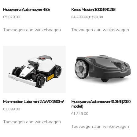
Husqvarna Automower 450x
Kress Mission 1000i KR121E
€
5,079.00
€
1,799.00
€
799.00
Toevoegen aan winkelwagen
Toevoegen aan winkelwagen
Mammotion Luba mini 2 AWD 1500m²
Husqvarna Automower 310 MII (2020
model)
€
1,899.00
€
1,549.00
Toevoegen aan winkelwagen
Toevoegen aan winkelwagen