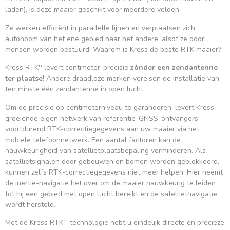
laden), is deze maaier geschikt voor meerdere velden.
Ze werken efficiënt in parallelle lijnen en verplaatsen zich
autonoom van het ene gebied naar het andere, alsof ze door
mensen worden bestuurd. Waarom is Kress de beste RTK maaier?
n
Kress RTK
levert centimeter-precisie
zónder een zendantenne
ter plaatse!
Andere draadloze merken vereisen de installatie van
ten minste één zendantenne in open lucht.
Om de precisie op centimeterniveau te garanderen, levert Kress’
groeiende eigen netwerk van referentie-GNSS-ontvangers
voortdurend RTK-correctiegegevens aan uw maaier via het
mobiele telefoonnetwerk. Een aantal factoren kan de
nauwkeurigheid van satellietplaatsbepaling verminderen. Als
satellietsignalen door gebouwen en bomen worden geblokkeerd,
kunnen zelfs RTK-correctiegegevens niet meer helpen. Hier neemt
de inertie-navigatie het over om de maaier nauwkeurig te leiden
tot hij een gebied met open lucht bereikt en de satellietnavigatie
wordt hersteld.
n
Met de Kress RTK
-technologie hebt u eindelijk directe en precieze