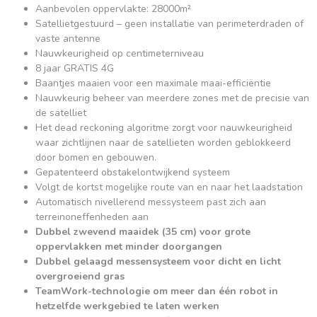
Aanbevolen oppervlakte: 28000m²
Satellietgestuurd – geen installatie van perimeterdraden of
vaste antenne
Nauwkeurigheid op centimeterniveau
8 jaar GRATIS 4G
Baantjes maaien voor een maximale maai-efficiëntie
Nauwkeurig beheer van meerdere zones met de precisie van
de satelliet
Het dead reckoning algoritme zorgt voor nauwkeurigheid
waar zichtlijnen naar de satellieten worden geblokkeerd
door bomen en gebouwen.
Gepatenteerd obstakelontwijkend systeem
Volgt de kortst mogelijke route van en naar het laadstation
Automatisch nivellerend messysteem past zich aan
terreinoneffenheden aan
Dubbel zwevend maaidek (35 cm) voor grote
oppervlakken met minder doorgangen
Dubbel gelaagd messensysteem voor dicht en licht
overgroeiend gras
TeamWork-technologie om meer dan één robot in
hetzelfde werkgebied te laten werken