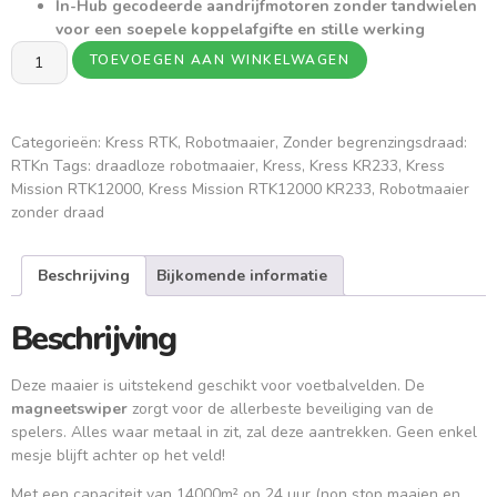
In-Hub gecodeerde aandrijfmotoren zonder tandwielen
voor een soepele koppelafgifte en stille werking
TOEVOEGEN AAN WINKELWAGEN
Categorieën:
Kress RTK
,
Robotmaaier
,
Zonder begrenzingsdraad:
RTKn
Tags:
draadloze robotmaaier
,
Kress
,
Kress KR233
,
Kress
Mission RTK12000
,
Kress Mission RTK12000 KR233
,
Robotmaaier
zonder draad
Beschrijving
Bijkomende informatie
Beschrijving
Deze maaier is uitstekend geschikt voor voetbalvelden. De
magneetswiper
zorgt voor de allerbeste beveiliging van de
spelers. Alles waar metaal in zit, zal deze aantrekken. Geen enkel
mesje blijft achter op het veld!
Met een capaciteit van 14000m² op 24 uur (non stop maaien en