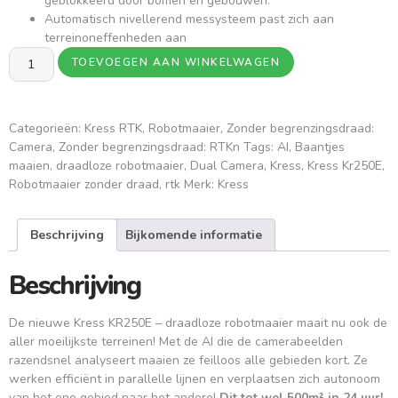
geblokkeerd door bomen en gebouwen.
Automatisch nivellerend messysteem past zich aan
terreinoneffenheden aan
TOEVOEGEN AAN WINKELWAGEN
Categorieën:
Kress RTK
,
Robotmaaier
,
Zonder begrenzingsdraad:
Camera
,
Zonder begrenzingsdraad: RTKn
Tags:
AI
,
Baantjes
maaien
,
draadloze robotmaaier
,
Dual Camera
,
Kress
,
Kress Kr250E
,
Robotmaaier zonder draad
,
rtk
Merk:
Kress
Beschrijving
Bijkomende informatie
Beschrijving
De nieuwe Kress KR250E – draadloze robotmaaier maait nu ook de
aller moeilijkste terreinen! Met de AI die de camerabeelden
razendsnel analyseert maaien ze feilloos alle gebieden kort. Ze
werken efficiënt in parallelle lijnen en verplaatsen zich autonoom
van het ene gebied naar het andere!
Dit tot wel 500m² in 24 uur!