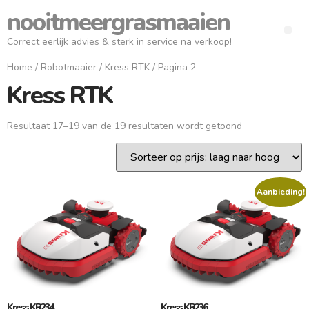
nooitmeergrasmaaien
Correct eerlijk advies & sterk in service na verkoop!
Home
/
Robotmaaier
/
Kress RTK
/ Pagina 2
Kress RTK
Resultaat 17–19 van de 19 resultaten wordt getoond
Aanbieding!
Kress KR234
Kress KR236